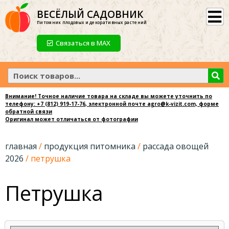
ВЕСЁЛЫЙ САДОВНИК
Питомник плодовых и декоративных растений
Связаться в МАХ
Внимание! Точное наличие товара на складе вы можете уточнить по
телефону:
+7 (812) 919-17-76
, электронной почте agro@k-vizit.com, форме
обратной связи
Оригинал может отличаться от фотографии
главная
/
продукция питомника
/
рассада овощей
2026
/ петрушка
Петрушка