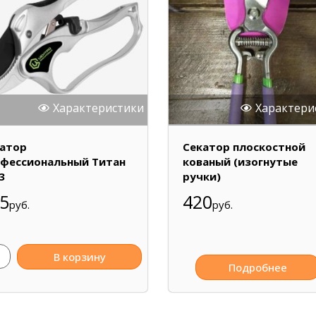
Характеристики
Характери
атор
Секатор плоскостной
фессиональный Титан
кованый (изогнутые
3
ручки)
5
420
руб.
руб.
В корзину
Подробнее