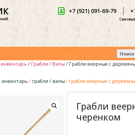
ИК
+7 (921) 091-69-79
+
ений
Самовыв
 инвентарь
/
Грабли / Вилы
/ Грабли веерные с деревян
 инвентарь
/
грабли / вилы
/ грабли веерные с деревян
Грабли веер
черенком