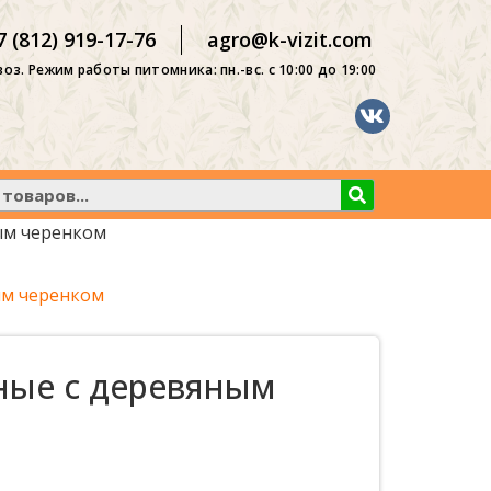
7 (812) 919-17-76
agro@k-vizit.com
оз. Режим работы питомника: пн.-вс. с 10:00 до 19:00
ым черенком
ым черенком
ные с деревяным