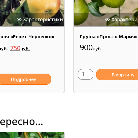
Характеристики
Характери
оня «Ренет Черненко»
Груша «Просто Мария»
900
750
руб.
руб.
руб.
В корзину
Подробнее
тересно…