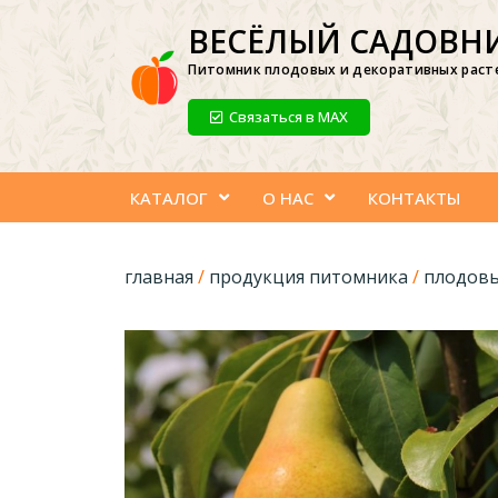
ВЕСЁЛЫЙ САДОВН
Питомник плодовых и декоративных раст
Связаться в МАХ
КАТАЛОГ
О НАС
КОНТАКТЫ
главная
/
продукция питомника
/
плодовы