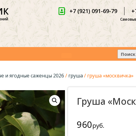
ИК
+7 (921) 091-69-79
+
ений
Самовыв
е и ягодные саженцы 2026
/
груша
/ груша «москвичка»
Груша «Моск
960
руб.